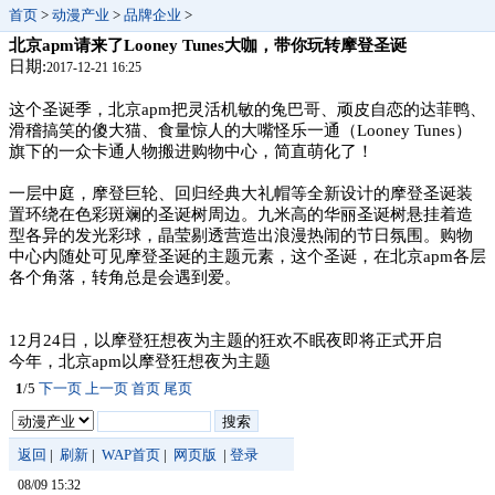
首页
>
动漫产业
>
品牌企业
>
北京apm请来了Looney Tunes大咖，带你玩转摩登圣诞
日期:
2017-12-21 16:25
这个圣诞季，北京apm把灵活机敏的兔巴哥、顽皮自恋的达菲鸭、
滑稽搞笑的傻大猫、食量惊人的大嘴怪乐一通（Looney Tunes）
旗下的一众卡通人物搬进购物中心，简直萌化了！
一层中庭，摩登巨轮、回归经典大礼帽等全新设计的摩登圣诞装
置环绕在色彩斑斓的圣诞树周边。九米高的华丽圣诞树悬挂着造
型各异的发光彩球，晶莹剔透营造出浪漫热闹的节日氛围。购物
中心内随处可见摩登圣诞的主题元素，这个圣诞，在北京apm各层
各个角落，转角总是会遇到爱。
12月24日，以摩登狂想夜为主题的狂欢不眠夜即将正式开启
今年，北京apm以摩登狂想夜为主题
1
/5
下一页
上一页
首页
尾页
返回
|
刷新
|
WAP首页
|
网页版
|
登录
08/09 15:32